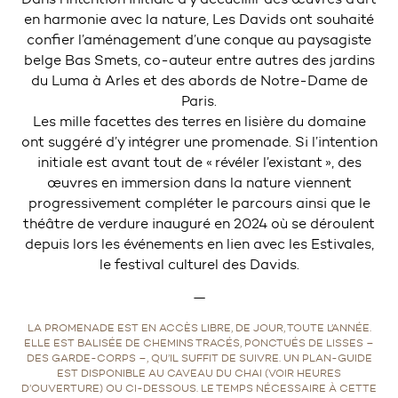
en harmonie avec la nature, Les Davids ont souhaité
confier l’aménagement d’une conque au paysagiste
belge Bas Smets, co-auteur entre autres des jardins
du Luma à Arles et des abords de Notre-Dame de
Paris.
Les mille facettes des terres en lisière du domaine
ont suggéré d’y intégrer une promenade. Si l’intention
initiale est avant tout de « révéler l’existant », des
œuvres en immersion dans la nature viennent
progressivement compléter le parcours ainsi que le
théâtre de verdure inauguré en 2024 où se déroulent
depuis lors les événements en lien avec les Estivales,
le festival culturel des Davids.
—
LA PROMENADE EST EN ACCÈS LIBRE, DE JOUR, TOUTE L’ANNÉE.
ELLE EST BALISÉE DE CHEMINS TRACÉS, PONCTUÉS DE LISSES –
DES GARDE-CORPS –, QU’IL SUFFIT DE SUIVRE. UN PLAN-GUIDE
EST DISPONIBLE AU CAVEAU DU CHAI (VOIR HEURES
D’OUVERTURE) OU CI-DESSOUS. LE TEMPS NÉCESSAIRE À CETTE