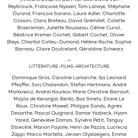
Reybrouck, Françoise Nyssen, Tom Lanoye, Stéphane
Durand, François Sarano, Laure Adler, Charlotte
Cosson, Clara Breteau, David Grémillet, Colette
Braeckman, Juliette Rousseau, Céline Curiol,
Béatrice Kremer Cochet, Gilbert Cochet, Olivier
Bleys, Chantal Colleu-Dumond, Hélène Roche, Sophie
Barreau, Claire Doutrelant, Géraldine Schwarz
—
LITTÉRATURE-FILMS-ARCHITECTURE
Dominique Gros, Caroline Lamarche, Ilja Leonard
Pfeijffer, Sorj Chalandon, Stefan Hertmans, André
Markowicz, Andreï Kourkov, Marie Christine Barrault,
Maylis de Kerangal, Bento, Bas Smets, Eliane Le
Roux, Christine Mawet, Philippe Sands, Agnès
Desarthe, Pascal Quignard, Samar Yazbeck, Hyam
Yared, Geneviève Damas, Sylvère Petit, Tanguy
Stoecklé, Marion Fayolle, Henri de Pazzis, Lucrecia
Zappi, Marco Martella, Jeroen Olyslaegers, Emma